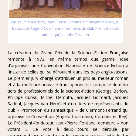
De gauche à droite, Jean-Pierre Fontana annonçant les prix, M.
Baubet et Angelo Cosimano (membres du club Promotion du
fantastique) et John Brunner.
La création du Grand Prix de la Science-Fiction Française
remonte à 1973, en même temps que germe l’idée
d’organiser une Convention Nationale de Science-Fiction à
l’instar de celles qui se déroulent dans les pays anglo-saxons.
Le premier jury chargé d’attribuer un prix au meilleur roman
et à la meilleure nouvelle francophone se compose de deux
tiers de professionnels de la science-fiction (George Barlow,
Philippe Curval, Michel Demuth, Jacques Goimard, Jacques
Sadoul, Jacques Van Herp) et d’un tiers de représentants du
club « Promotion du Fantastique » de Clermont-Ferrand qui
organise la Convention (Angelo Cosimano, Combes et Rey).
Le Président-fondateur, Jean-Pierre Fontana, demeure « non
votant ». Le vote à deux tours se déroule par
correspondance et porte sur les oeuvres parues entre le 1er