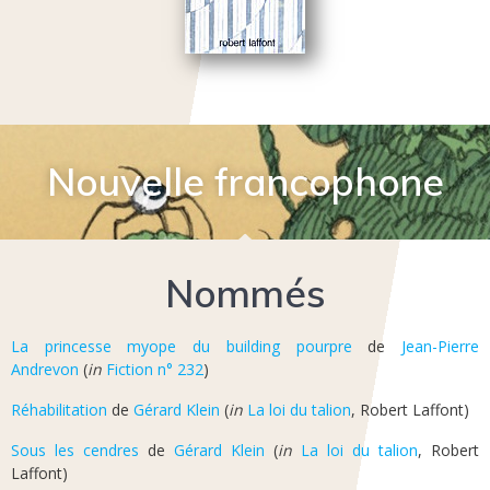
Nouvelle francophone
Nommés
La princesse myope du building pourpre
de
Jean-Pierre
Andrevon
(
in
Fiction n° 232
)
Réhabilitation
de
Gérard Klein
(
in
La loi du talion
, Robert Laffont)
Sous les cendres
de
Gérard Klein
(
in
La loi du talion
, Robert
Laffont)