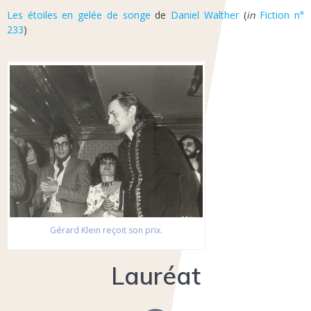
Les étoiles en gelée de songe
de
Daniel Walther
(
in
Fiction n°
233
)
Gérard Klein reçoit son prix.
Lauréat