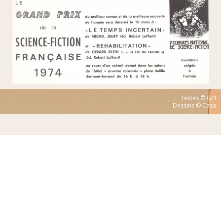
Textes © GPI
Dessins © Caza