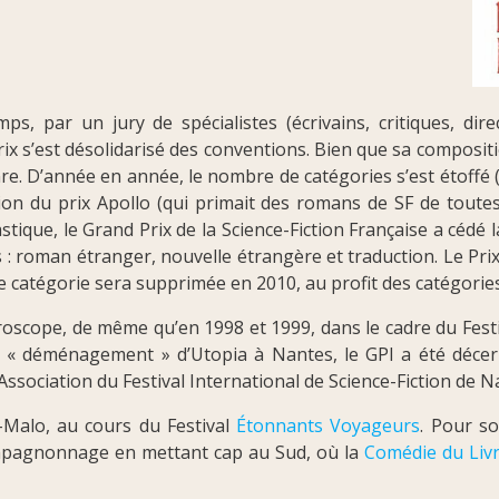
mps, par un jury de spécialistes (écrivains, critiques, dir
rix s’est désolidarisé des conventions. Bien que sa compositio
re. D’année en année, le nombre de catégories s’est étoffé (
tion du prix Apollo (qui primait des romans de SF de toutes 
stique, le Grand Prix de la Science-Fiction Française a cédé 
s : roman étranger, nouvelle étrangère et traduction. Le Pri
re catégorie sera supprimée en 2010, au profit des catégori
uroscope, de même qu’en 1998 et 1999, dans le cadre du Festi
le « déménagement » d’Utopia à Nantes, le GPI a été décer
Association du Festival International de Science-Fiction de N
t-Malo, au cours du Festival
Étonnants Voyageurs
. Pour so
compagnonnage en mettant cap au Sud, où la
Comédie du Livr