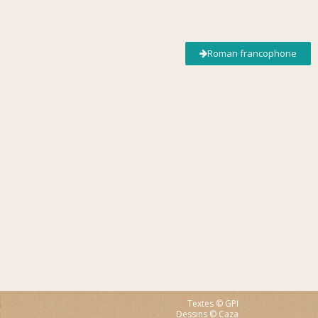
Roman francophone
Textes © GPI
Dessins © Caza