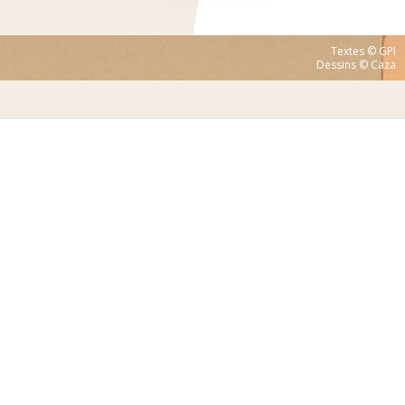
Textes © GPI
Dessins © Caza