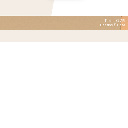
Textes © GPI
Dessins © Caza