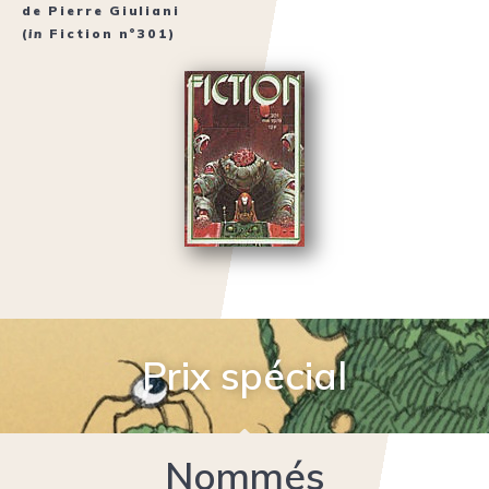
de
Pierre Giuliani
(
in
Fiction n°301
)
Prix spécial
Nommés