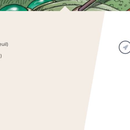
uil)
u)