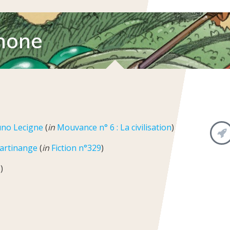
hone
no Lecigne
(
in
Mouvance n° 6 : La civilisation
)
artinange
(
in
Fiction n°329
)
3
)