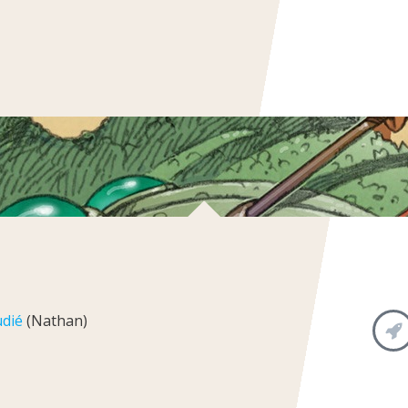
udié
(Nathan)