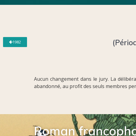
(Pério
1982
Aucun changement dans le jury. La délibér
abandonné, au profit des seuls membres pe
Roman francoph