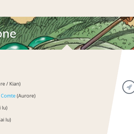
one
re / Kian)
s Comte
(Aurore)
i lu)
’ai lu)