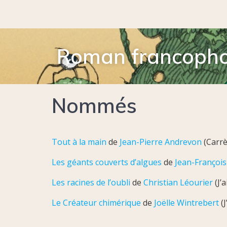
Roman francoph
Nommés
Tout à la main
de
Jean-Pierre Andrevon
(Carrè
Les géants couverts d’algues
de
Jean-Françoi
Les racines de l’oubli
de
Christian Léourier
(J’a
Le Créateur chimérique
de
Joëlle Wintrebert
(J