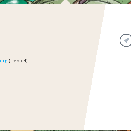
berg
(Denoël)