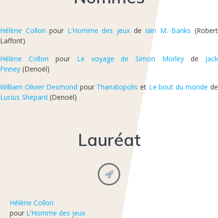
Hélène Collon
pour
L’Homme des jeux
de
Iain M. Banks
(Rober
Laffont)
Hélène Collon
pour
Le voyage de Simon Morley
de
Jac
Finney
(Denoël)
William Olivier Desmond
pour
Thanatopolis
et
Le bout du monde
d
Lucius Shepard
(Denoël)
Lauréat
Hélène Collon
pour
L’Homme des jeux