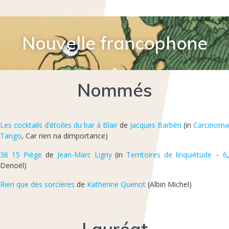
Nouvelle francophone
Nommés
Les cocktails d’étoiles du bar à Blair
de
Jacques Barbéri
(in
Carcinoma
Tango
, Car rien na dimportance)
36 15 Piège
de
Jean-Marc Ligny
(in
Territoires de linquiétude – 6
Denoël)
Rien que des sorcières
de
Katherine Quenot
(Albin Michel)