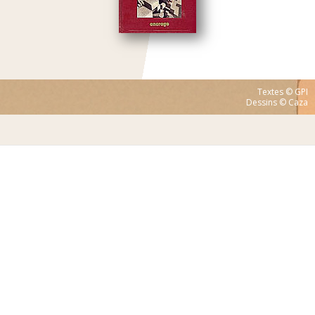
Textes © GPI
Dessins © Caza