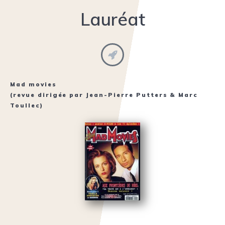
Lauréat
Mad movies
(revue dirigée par Jean-Pierre Putters & Marc
Toullec)