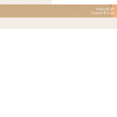
Textes © GPI
Dessins © Caza