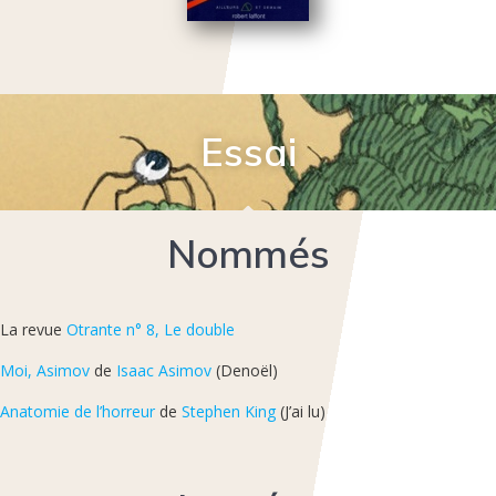
Essai
Nommés
La revue
Otrante n° 8, Le double
Moi, Asimov
de
Isaac Asimov
(Denoël)
Anatomie de l’horreur
de
Stephen King
(J’ai lu)