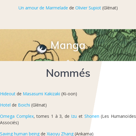
Un amour de Marmelade
de
Olivier Supiot
(Glénat)
Manga
Nommés
Hideout
de
Masasumi Kakizaki
(Ki-oon)
Hotel
de
Boichi
(Glénat)
Omega Complex
, tomes 1 à 3, de
Izu
et
Shonen
(Les Humanoïde
Associés)
Saving human being
de
Xiaoyu Zhang
(Ankama)