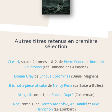
Autres titres retenus en première
sélection
Cité 14
, saison 2, tomes 1 & 2, de
Pierre Gabus
et
Romuald
Reutimann
(Les Humanoïdes Associés)
Dorian Gray
de
Enrique Corominas
(Daniel Maghen)
It is not a piece of cake
de
Nancy Pena
(La Boite à Bulles)
Midgard
, tome 1, de
Steven Dupré
(Casterman)
Noé
, tome 1, de
Darren Aronofski
,
Ari Handel
et
Niko
Henrichon
(Le Lombard)