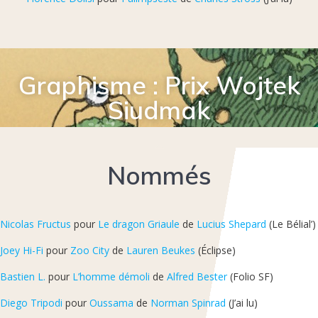
Graphisme : Prix Wojtek
Siudmak
Nommés
Nicolas Fructus
pour
Le dragon Griaule
de
Lucius Shepard
(Le Bélial’)
Joey Hi-Fi
pour
Zoo City
de
Lauren Beukes
(Éclipse)
Bastien L.
pour
L’homme démoli
de
Alfred Bester
(Folio SF)
Diego Tripodi
pour
Oussama
de
Norman Spinrad
(J’ai lu)