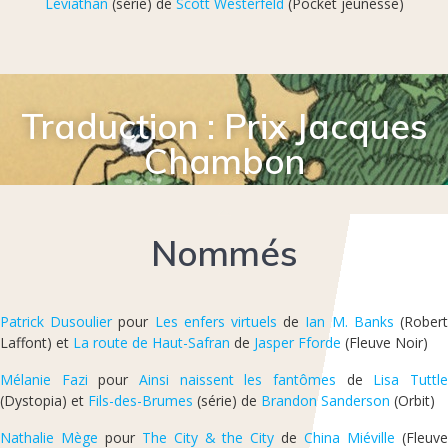
Leviathan
(série) de
Scott Westerfeld
(Pocket jeunesse)
Traduction : Prix Jacques
Chambon
Nommés
Patrick Dusoulier
pour
Les enfers virtuels
de
Ian M. Banks
(Rober
Laffont) et
La route de Haut-Safran
de
Jasper Fforde
(Fleuve Noir)
Mélanie Fazi
pour
Ainsi naissent les fantômes
de
Lisa Tuttl
(Dystopia) et
Fils-des-Brumes
(série) de
Brandon Sanderson
(Orbit)
Nathalie Mège
pour
The City & the City
de
China Miéville
(Fleuv