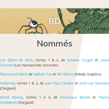
BD
Nommés
Les Épées de verre
, tomes 1 & 2, de
Sylviane Corgiat
et
Laur
Zuccheri
(Les Humanoïdes Associés)
Fluorescent black
de
Nathan Fox
et
MF Wilson
(Milady Graphics)
Fraternity
, tomes 1 & 2, de
Juan Diaz Canales
et
José-Luis Munuera
(Dargaud)
Ghost Money
, tomes 1 à 3, de
Dominique Bertail
et
Thierr
Smolderen
(Dargaud)