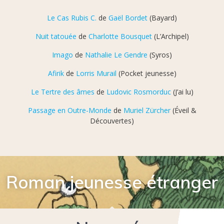
Le Cas Rubis C.
de
Gaël Bordet
(Bayard)
Nuit tatouée
de
Charlotte Bousquet
(L’Archipel)
Imago
de
Nathalie Le Gendre
(Syros)
Afirik
de
Lorris Murail
(Pocket jeunesse)
Le Tertre des âmes
de
Ludovic Rosmorduc
(J’ai lu)
Passage en Outre-Monde
de
Muriel Zürcher
(Éveil &
Découvertes)
Roman jeunesse étranger