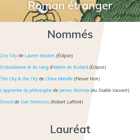
Roman étranger
Nommés
Zoo City
de
Lauren Beukes
(Éclipse)
D’obsidienne et de sang
d’
Aliette de Bodard
(Éclipse)
The City & the City
de
China Miéville
(Fleuve Noir)
L’apprentie du philosophe
de
James Morrow
(Au Diable Vauvert)
Drood
de
Dan Simmons
(Robert Laffont)
Lauréat