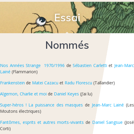
Essai
Nommés
Nos Années Strange  1970/1996
de
Sébastien Carletti
et
Jean-Mar
Lainé
(Flammarion)
Frankenstein
de
Matei Cazacu
et
Radu Florescu
(Tallandier)
Algernon, Charlie et moi
de
Daniel Keyes
(J’ai lu)
Super-héros ! La puissance des masques
de
Jean-Marc Lainé
(Le
Moutons électriques)
Fantômes, esprits et autres morts-vivants
de
Daniel Sangsue
(José
Corti)