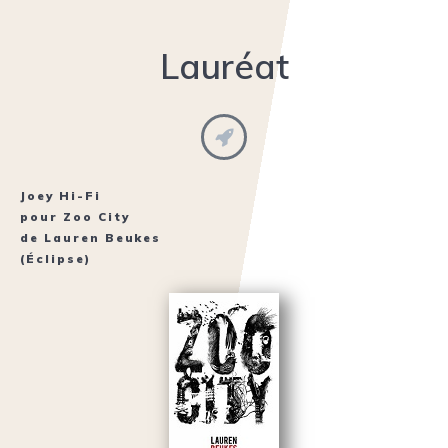
Lauréat
Joey Hi-Fi
pour
Zoo City
de
Lauren Beukes
(Éclipse)