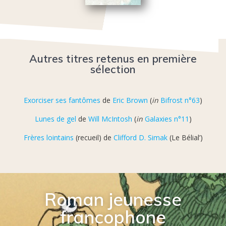
Autres titres retenus en première
sélection
Exorciser ses fantômes
de
Eric Brown
(
in
Bifrost n°63
)
Lunes de gel
de
Will McIntosh
(
in
Galaxies n°11
)
Frères lointains
(recueil) de
Clifford D. Simak
(Le Bélial’)
Roman jeunesse
francophone