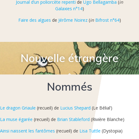
Journal d’un poliorcète repenti
de
Ugo Bellagamba
(
in
Galaxies n°14
)
Faire des algues
de
Jérôme Noirez
(
in
Bifrost n°64
)
Nouvelle étrangère
Nommés
Le dragon Griaule
(recueil) de
Lucius Shepard
(Le Bélial’)
La muse égarée
(recueil) de
Brian Stableford
(Rivière Blanche)
Ainsi naissent les fantômes
(recueil) de
Lisa Tuttle
(Dystopia)