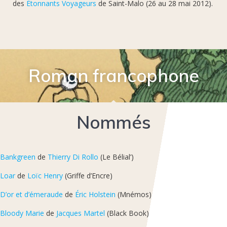
des
Étonnants Voyageurs
de Saint-Malo (26 au 28 mai 2012).
Roman francophone
Nommés
Bankgreen
de
Thierry Di Rollo
(Le Bélial’)
Loar
de
Loïc Henry
(Griffe d’Encre)
D’or et d’émeraude
de
Éric Holstein
(Mnémos)
Bloody Marie
de
Jacques Martel
(Black Book)