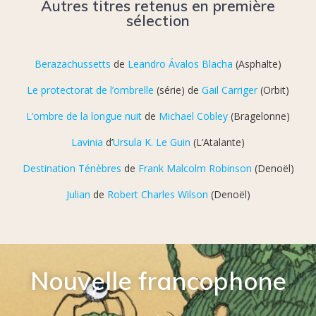
Autres titres retenus en première
sélection
Berazachussetts
de
Leandro Ávalos Blacha
(Asphalte)
Le protectorat de l’ombrelle
(série) de
Gail Carriger
(Orbit)
L’ombre de la longue nuit
de
Michael Cobley
(Bragelonne)
Lavinia
d’
Ursula K. Le Guin
(L’Atalante)
Destination Ténèbres
de
Frank Malcolm Robinson
(Denoël)
Julian
de
Robert Charles Wilson
(Denoël)
Nouvelle francophone