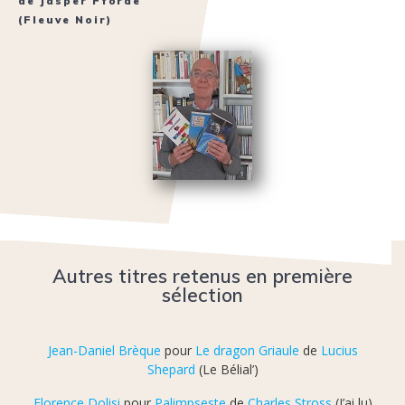
de
Jasper Fforde
(Fleuve Noir)
Autres titres retenus en première
sélection
Jean-Daniel Brèque
pour
Le dragon Griaule
de
Lucius
Shepard
(Le Bélial’)
Florence Dolisi
pour
Palimpseste
de
Charles Stross
(J’ai lu)