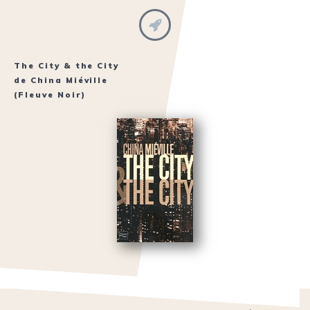
The City & the City
de
China Miéville
(Fleuve Noir)