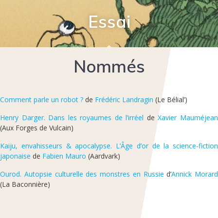
Essai
Nommés
Comment parle un robot ?
de
Frédéric Landragin
(Le Bélial’)
Henry Darger. Dans les royaumes de l’irréel
de
Xavier Mauméjea
(Aux Forges de Vulcain)
Kaiju, envahisseurs & apocalypse. L’Âge d’or de la science-fiction
japonaise
de
Fabien Mauro
(Aardvark)
Ourod. Autopsie culturelle des monstres en Russie
d’
Annick Morard
(La Baconnière)