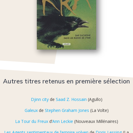
Autres titres retenus en première sélection
Djinn city
de
Saad Z. Hossain
(Agullo)
Galeux
de
Stephen Graham Jones
(La Volte)
La Tour du Freux
d’
Ann Leckie
(Nouveaux Millénaires)
Les Agents sentimentaux de l’empire volyen
de
Doris Lessing
(La