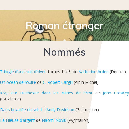
Roman étranger
Nommés
Trilogie d’une nuit d’hiver
, tomes 1 à 3, de
Katherine Arden
(Denoël)
Un océan de rouille
de
C. Robert Cargill
(Albin Michel)
Kra, Dar Duchesne dans les ruines de l’Ymr
de
John Crowle
(L’Atalante)
Dans la vallée du soleil
d’
Andy Davidson
(Gallmeister)
La Fileuse d’argent
de
Naomi Novik
(Pygmalion)