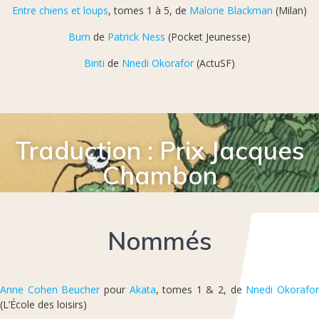
Entre chiens et loups
, tomes 1 à 5, de
Malorie Blackman
(Milan)
Burn
de
Patrick Ness
(Pocket Jeunesse)
Binti
de
Nnedi Okorafor
(ActuSF)
Traduction : Prix Jacques
Chambon
Nommés
Anne Cohen Beucher
pour
Akata
, tomes 1 & 2, de
Nnedi Okorafo
(L’École des loisirs)