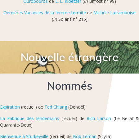
Ourobouros
de
L. L. Kloetzer
(
in
Bifrost n° 99)
Dernières Vacances de la femme-termite
de
Michèle Laframboise
(
in
Solaris n° 215)
Nouvelle étrangère
Nommés
Expiration
(recueil) de
Ted Chiang
(Denoël)
La Fabrique des lendemains
(recueil) de
Rich Larson
(Le Bélial’ 
Quarante-Deux)
Bienvenue à Sturkeyville
(recueil) de
Bob Leman
(Scylla)