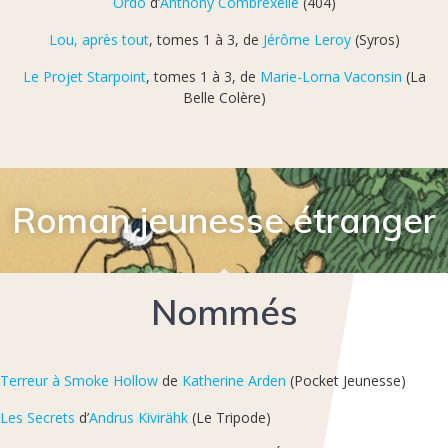
Ordo
d’
Anthony Combrexelle
(404)
Lou, après tout
, tomes 1 à 3, de
Jérôme Leroy
(Syros)
Le Projet Starpoint
, tomes 1 à 3, de
Marie-Lorna Vaconsin
(La
Belle Colère)
Roman jeunesse étranger
Nommés
Terreur à Smoke Hollow
de
Katherine Arden
(Pocket Jeunesse)
Les Secrets
d’
Andrus Kivirähk
(Le Tripode)