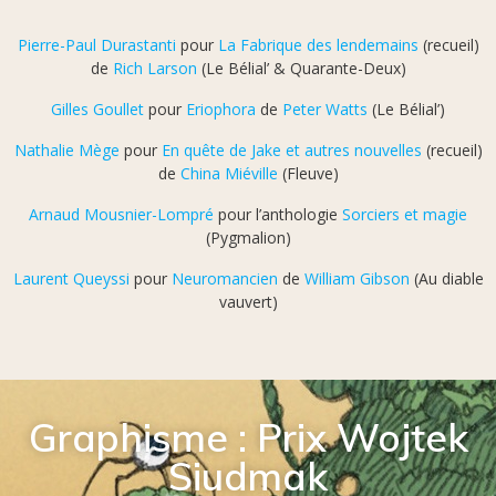
Pierre-Paul Durastanti
pour
La Fabrique des lendemains
(recueil)
de
Rich Larson
(Le Bélial’ & Quarante-Deux)
Gilles Goullet
pour
Eriophora
de
Peter Watts
(Le Bélial’)
Nathalie Mège
pour
En quête de Jake et autres nouvelles
(recueil)
de
China Miéville
(Fleuve)
Arnaud Mousnier-Lompré
pour l’anthologie
Sorciers et magie
(Pygmalion)
Laurent Queyssi
pour
Neuromancien
de
William Gibson
(Au diable
vauvert)
Graphisme : Prix Wojtek
Siudmak