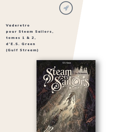
Vaderetro
pour
Steam Sailors
,
tomes 1 & 2,
d’
E.S. Green
(Gulf Stream)