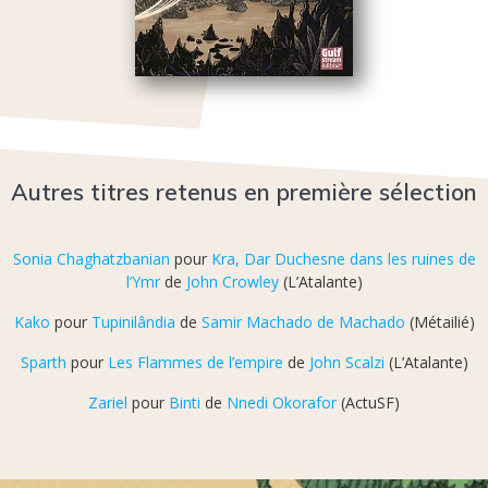
Autres titres retenus en première sélection
Sonia Chaghatzbanian
pour
Kra, Dar Duchesne dans les ruines de
l’Ymr
de
John Crowley
(L’Atalante)
Kako
pour
Tupinilândia
de
Samir Machado de Machado
(Métailié)
Sparth
pour
Les Flammes de l’empire
de
John Scalzi
(L’Atalante)
Zariel
pour
Binti
de
Nnedi Okorafor
(ActuSF)