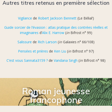
Autres titres retenus en première sélection
Vigilance
de
Robert Jackson Bennett
(Le Bélial’)
Guide sorcier de l’évasion : atlas pratique des contrées réelles et
imaginaires
d’
Alix E. Harrow
(
in
Bifrost n° 99)
Salissure
de
Rich Larson
(
in
Galaxies n° 66/108)
Pensées et prières
de
Ken Liu
(
in
Bifrost n° 97)
C’est vous Sannata3159 ?
de
Vandana Singh
(
in
Bifrost n° 98)
Roman jeunesse
francophone