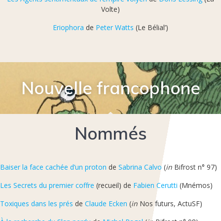
Volte)
Eriophora
de
Peter Watts
(Le Bélial’)
Nouvelle francophone
Nommés
Baiser la face cachée d’un proton
de
Sabrina Calvo
(
in
Bifrost n° 97)
Les Secrets du premier coffre
(recueil) de
Fabien Cerutti
(Mnémos)
Toxiques dans les prés
de
Claude Ecken
(
in
Nos futurs, ActuSF)