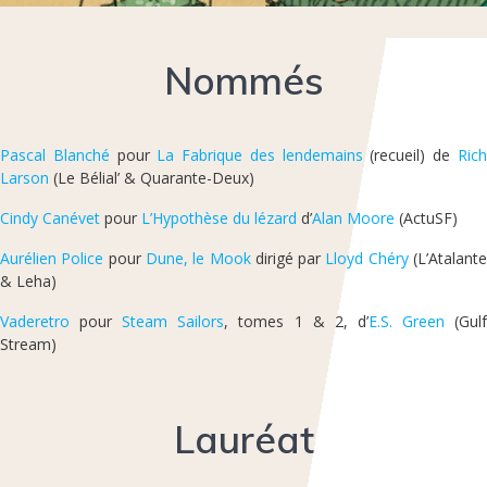
Nommés
Pascal Blanché
pour
La Fabrique des lendemains
(recueil) de
Ric
Larson
(Le Bélial’ & Quarante-Deux)
Cindy Canévet
pour
L’Hypothèse du lézard
d’
Alan Moore
(ActuSF)
Aurélien Police
pour
Dune, le Mook
dirigé par
Lloyd Chéry
(L’Atalant
& Leha)
Vaderetro
pour
Steam Sailors
, tomes 1 & 2, d’
E.S. Green
(Gul
Stream)
Lauréat