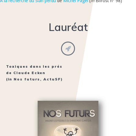
À la recherche du Slan perdu
de
Michel Pagel
(
in
Bifrost n° 98)
Lauréat
Toxiques dans les prés
de
Claude Ecken
(
in
Nos futurs, ActuSF)