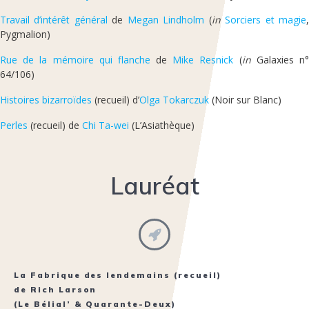
Travail d’intérêt général
de
Megan Lindholm
(
in
Sorciers et magie
Pygmalion)
Rue de la mémoire qui flanche
de
Mike Resnick
(
in
Galaxies n
64/106)
Histoires bizarroïdes
(recueil) d’
Olga Tokarczuk
(Noir sur Blanc)
Perles
(recueil) de
Chi Ta-wei
(L’Asiathèque)
Lauréat
La Fabrique des lendemains
(recueil)
de
Rich Larson
(Le Bélial’ & Quarante-Deux)