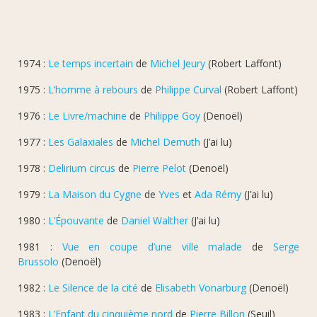
1974 :
Le temps incertain
de
Michel Jeury
(Robert Laffont)
1975 :
L’homme à rebours
de
Philippe Curval
(Robert Laffont)
1976 :
Le Livre/machine
de
Philippe Goy
(Denoël)
1977 :
Les Galaxiales
de
Michel Demuth
(J’ai lu)
1978 :
Delirium circus
de
Pierre Pelot
(Denoël)
1979 :
La Maison du Cygne
de
Yves
et
Ada Rémy
(J’ai lu)
1980 :
L’Épouvante
de
Daniel Walther
(J’ai lu)
1981 :
Vue en coupe d’une ville malade
de
Serge
Brussolo
(Denoël)
1982 :
Le Silence de la cité
de
Elisabeth Vonarburg
(Denoël)
1983 :
L’Enfant du cinquième nord
de
Pierre Billon
(Seuil)