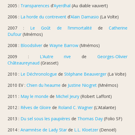
2005 :
Transparences
d’
Ayerdhal
(Au diable vauvert)
2006 :
La horde du contrevent
d’
Alain Damasio
(La Volte)
2007 :
Le Goût de l’immortalité
de
Catherine
Dufour
(Mnémos)
2008 :
Bloodsilver
de
Wayne Barrow
(Mnémos)
2009 :
L’Autre rive
de
Georges-Olivier
Châteaureynaud
(Grasset)
2010 :
Le Déchronologue
de
Stéphane Beauverger
(La Volte)
2010 EV :
Chien du heaume
de
Justine Niogret
(Mnémos)
2011 :
May le monde
de
Michel Jeury
(Robert Laffont)
2012 :
Rêves de Gloire
de
Roland C. Wagner
(L’Atalante)
2013 :
Du sel sous les paupières
de
Thomas Day
(Folio SF)
2014 :
Anamnèse de Lady Star
de
L.L. Kloetzer
(Denoël)