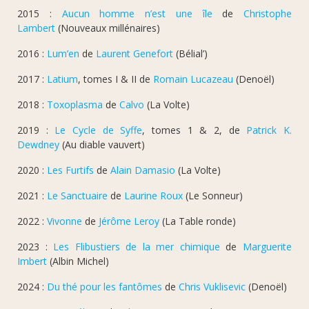
2015 :
Aucun homme n’est une île
de
Christophe
Lambert
(Nouveaux millénaires)
2016 :
Lum’en
de
Laurent Genefort
(Bélial’)
2017 :
Latium
, tomes I & II de
Romain Lucazeau
(Denoël)
2018 :
Toxoplasma
de
Calvo
(La Volte)
2019 :
Le Cycle de Syffe
, tomes 1 & 2, de
Patrick K.
Dewdney
(Au diable vauvert)
2020 :
Les Furtifs
de
Alain Damasio
(La Volte)
2021 :
Le Sanctuaire
de
Laurine Roux
(Le Sonneur)
2022 :
Vivonne
de
Jérôme Leroy
(La Table ronde)
2023 :
Les Flibustiers de la mer chimique
de
Marguerite
Imbert
(Albin Michel)
2024 :
Du thé pour les fantômes
de
Chris Vuklisevic
(Denoël)