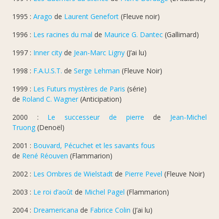
1995 :
Arago
de
Laurent Genefort
(Fleuve noir)
1996 :
Les racines du mal
de
Maurice G. Dantec
(Gallimard)
1997 :
Inner city
de
Jean-Marc Ligny
(J’ai lu)
1998 :
F.A.U.S.T.
de
Serge Lehman
(Fleuve Noir)
1999 :
Les Futurs mystères de Paris
(série)
de
Roland C. Wagner
(Anticipation)
2000 :
Le successeur de pierre
de
Jean-Michel
Truong
(Denoël)
2001 :
Bouvard, Pécuchet et les savants fous
de
René Réouven
(Flammarion)
2002 :
Les Ombres de Wielstadt
de
Pierre Pevel
(Fleuve Noir)
2003 :
Le roi d’août
de
Michel Pagel
(Flammarion)
2004 :
Dreamericana
de
Fabrice Colin
(J’ai lu)