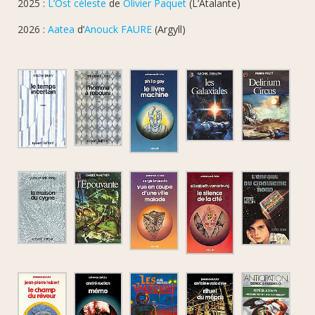
2025 :
L’Ost céleste
de
Olivier Paquet
(L’Atalante)
2026 :
Aatea
d’
Anouck FAURE
(Argyll)