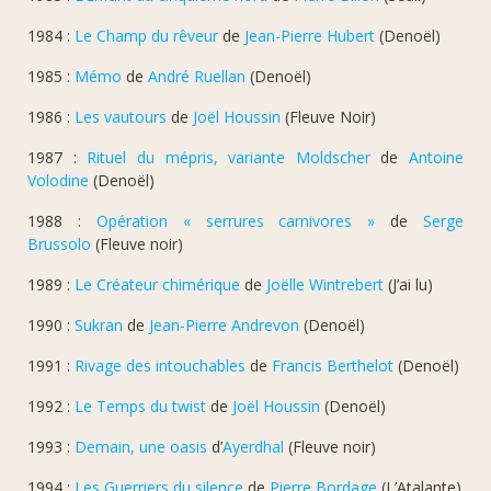
1984 :
Le Champ du rêveur
de
Jean-Pierre Hubert
(Denoël)
1985 :
Mémo
de
André Ruellan
(Denoël)
1986 :
Les vautours
de
Joël Houssin
(Fleuve Noir)
1987 :
Rituel du mépris, variante Moldscher
de
Antoine
Volodine
(Denoël)
1988 :
Opération « serrures carnivores »
de
Serge
Brussolo
(Fleuve noir)
1989 :
Le Créateur chimérique
de
Joëlle Wintrebert
(J’ai lu)
1990 :
Sukran
de
Jean-Pierre Andrevon
(Denoël)
1991 :
Rivage des intouchables
de
Francis Berthelot
(Denoël)
1992 :
Le Temps du twist
de
Joël Houssin
(Denoël)
1993 :
Demain, une oasis
d’
Ayerdhal
(Fleuve noir)
1994 :
Les Guerriers du silence
de
Pierre Bordage
(L’Atalante)